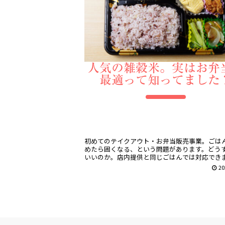
人気の雑穀米。実はお弁
最適って知ってました
初めてのテイクアウト・お弁当販売事業。ごは
めたら固くなる、という問題があります。どう
いいのか。店内提供と同じごはんでは対応でき
ん。お弁当専用のごはんを用意します。ポリフ
20
ルを多く含み、抗酸化力が高い雑穀米がおすす
す。