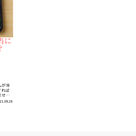
当に
？
んが冷
すれば
ませ
ェノー
21.09.26
めで